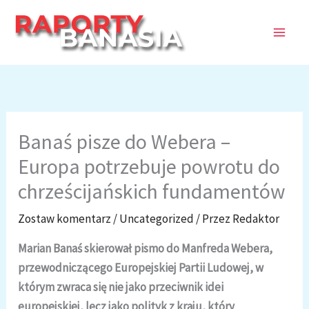
Przejdź
do
treści
Banaś pisze do Webera –
Europa potrzebuje powrotu do
chrześcijańskich fundamentów
Zostaw komentarz
/
Uncategorized
/ Przez
Redaktor
Marian Banaś skierował pismo do Manfreda Webera,
przewodniczącego Europejskiej Partii Ludowej, w
którym zwraca się nie jako przeciwnik idei
europejskiej, lecz jako polityk z kraju, który