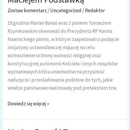
Sprawiedliwości
Zostaw komentarz
/
Uncategorized
/
Redaktor
18 grudnia Marian Banaś wraz z posłem Tomaszem
Rzymkowskim skierowali do Prezydenta RP Karola
Nawrockiego pismo, w którym zaapelowali o podjęcie
inicjatywy ustawodawczej mającej na celu
wzmocnienie ochrony wolności religijnej oraz
konstytucyjnej autonomii Kościoła i innych związków
wyznaniowych która uniemożliwi na przyszłość
nadużycia i prześladowania podobne do tych, jakie
władze państwowe realizowały pod pretekstem tzw.
Rozmowa
Dowiedz się więcej »
Mariana
Banasia
z