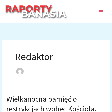
Przejdź
do
treści
Redaktor
Wielkanocna pamięć o
restrykcjach wobec Kościoła.