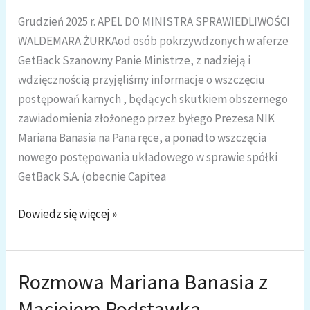
powrotu
Grudzień 2025 r. APEL DO MINISTRA SPRAWIEDLIWOŚCI
do
WALDEMARA ŻURKAod osób pokrzywdzonych w aferze
chrześcijańskich
GetBack Szanowny Panie Ministrze, z nadzieją i
fundamentów
wdzięcznością przyjęliśmy informacje o wszczęciu
postępowań karnych , będących skutkiem obszernego
zawiadomienia złożonego przez byłego Prezesa NIK
Mariana Banasia na Pana ręce, a ponadto wszczęcia
nowego postępowania układowego w sprawie spółki
GetBack S.A. (obecnie Capitea
Afera
Dowiedz się więcej »
GetBack
–
APEL
Rozmowa Mariana Banasia z
do
Maciejem Podstawką
Ministra