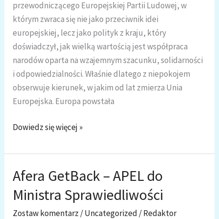
przewodniczącego Europejskiej Partii Ludowej, w
którym zwraca się nie jako przeciwnik idei
europejskiej, lecz jako polityk z kraju, który
doświadczył, jak wielką wartością jest współpraca
narodów oparta na wzajemnym szacunku, solidarności
i odpowiedzialności. Właśnie dlatego z niepokojem
obserwuje kierunek, w jakim od lat zmierza Unia
Europejska. Europa powstała
Banaś
Dowiedz się więcej »
pisze
do
Webera
Afera GetBack – APEL do
–
Ministra Sprawiedliwości
Europa
potrzebuje
Zostaw komentarz
/
Uncategorized
/
Redaktor