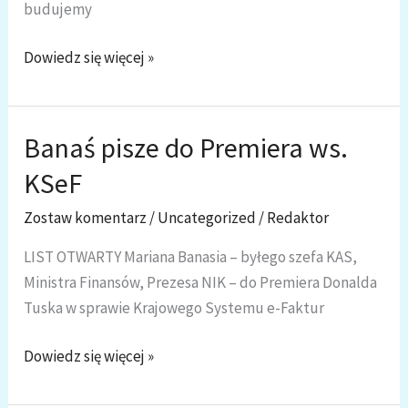
budujemy
SAFE
Dowiedz się więcej »
+
KSeF.
Czy
Banaś pisze do Premiera ws.
budujemy
KSeF
państwo
jednego
Zostaw komentarz
/
Uncategorized
/
Redaktor
punktu
LIST OTWARTY Mariana Banasia – byłego szefa KAS,
ryzyka?
Ministra Finansów, Prezesa NIK – do Premiera Donalda
Tuska w sprawie Krajowego Systemu e-Faktur
Banaś
Dowiedz się więcej »
pisze
do