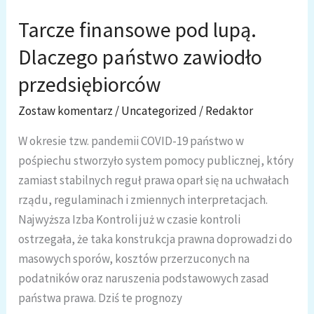
Premiera
Tarcze finansowe pod lupą.
ws.
Dlaczego państwo zawiodło
KSeF
przedsiębiorców
Zostaw komentarz
/
Uncategorized
/
Redaktor
W okresie tzw. pandemii COVID-19 państwo w
pośpiechu stworzyło system pomocy publicznej, który
zamiast stabilnych reguł prawa oparł się na uchwałach
rządu, regulaminach i zmiennych interpretacjach.
Najwyższa Izba Kontroli już w czasie kontroli
ostrzegała, że taka konstrukcja prawna doprowadzi do
masowych sporów, kosztów przerzuconych na
podatników oraz naruszenia podstawowych zasad
państwa prawa. Dziś te prognozy