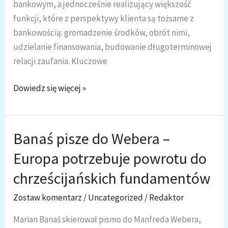
bankowym, a jednocześnie realizujący większość
funkcji, które z perspektywy klienta są tożsame z
bankowością: gromadzenie środków, obrót nimi,
udzielanie finansowania, budowanie długoterminowej
relacji zaufania. Kluczowe
Marian
Dowiedz się więcej »
Banaś:
Utrata
symetrii
Banaś pisze do Webera –
między
Europa potrzebuje powrotu do
odpowiedzialnością
a
chrześcijańskich fundamentów
władzą
Zostaw komentarz
/
Uncategorized
/
Redaktor
Marian Banaś skierował pismo do Manfreda Webera,