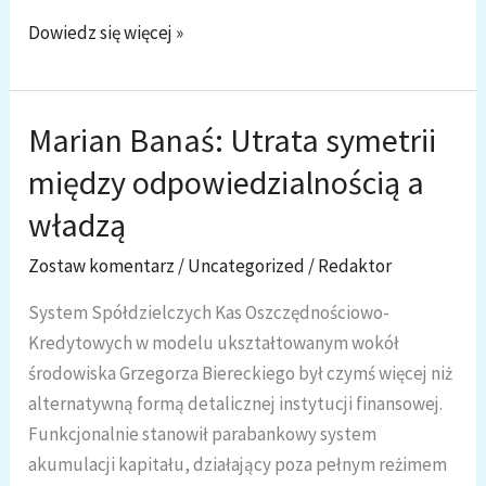
Tarcze
Dowiedz się więcej »
finansowe
pod
lupą.
Marian Banaś: Utrata symetrii
Dlaczego
między odpowiedzialnością a
państwo
zawiodło
władzą
przedsiębiorców
Zostaw komentarz
/
Uncategorized
/
Redaktor
System Spółdzielczych Kas Oszczędnościowo-
Kredytowych w modelu ukształtowanym wokół
środowiska Grzegorza Biereckiego był czymś więcej niż
alternatywną formą detalicznej instytucji finansowej.
Funkcjonalnie stanowił parabankowy system
akumulacji kapitału, działający poza pełnym reżimem