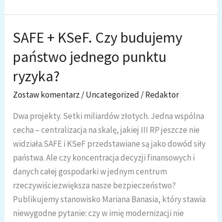
pamięć
o
restrykcjach
SAFE + KSeF. Czy budujemy
wobec
państwo jednego punktu
Kościoła.
Wyrok
ryzyka?
w
Zostaw komentarz
/
Uncategorized
/
Redaktor
Brukseli
pokazuje,
Dwa projekty. Setki miliardów złotych. Jedna wspólna
że
cecha – centralizacja na skalę, jakiej III RP jeszcze nie
skutki
widziała.SAFE i KSeF przedstawiane są jako dowód siły
trwają
państwa. Ale czy koncentracja decyzji finansowych i
danych całej gospodarki w jednym centrum
rzeczywiściezwiększa nasze bezpieczeństwo?
Publikujemy stanowisko Mariana Banasia, który stawia
niewygodne pytanie: czy w imię modernizacji nie