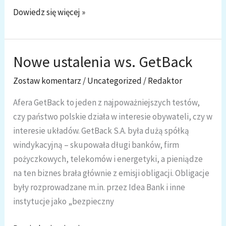
Marian
Dowiedz się więcej »
Banaś
i
Tomasz
Nowe ustalenia ws. GetBack
Rzymkowski
Zostaw komentarz
/
Uncategorized
/
Redaktor
z
apelem
Afera GetBack to jeden z najpoważniejszych testów,
do
czy państwo polskie działa w interesie obywateli, czy w
prezydenta
interesie układów. GetBack S.A. była dużą spółką
windykacyjną – skupowała długi banków, firm
pożyczkowych, telekomów i energetyki, a pieniądze
na ten biznes brała głównie z emisji obligacji. Obligacje
były rozprowadzane m.in. przez Idea Bank i inne
instytucje jako „bezpieczny