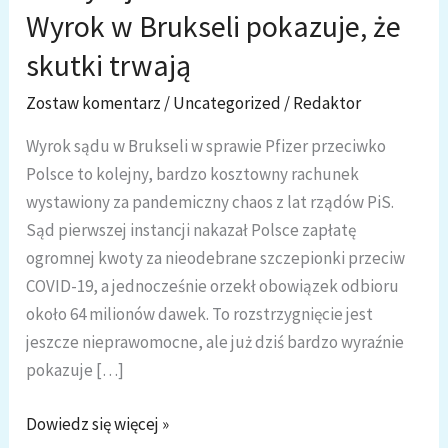
Wyrok w Brukseli pokazuje, że
skutki trwają
Zostaw komentarz
/
Uncategorized
/
Redaktor
Wyrok sądu w Brukseli w sprawie Pfizer przeciwko
Polsce to kolejny, bardzo kosztowny rachunek
wystawiony za pandemiczny chaos z lat rządów PiS.
Sąd pierwszej instancji nakazał Polsce zapłatę
ogromnej kwoty za nieodebrane szczepionki przeciw
COVID-19, a jednocześnie orzekł obowiązek odbioru
około 64 milionów dawek. To rozstrzygnięcie jest
jeszcze nieprawomocne, ale już dziś bardzo wyraźnie
pokazuje […]
Wielkanocna
Dowiedz się więcej »