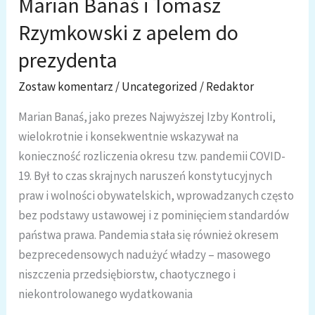
Marian Banaś i Tomasz
Maciejem
Rzymkowski z apelem do
Podstawką
prezydenta
Zostaw komentarz
/
Uncategorized
/
Redaktor
Marian Banaś, jako prezes Najwyższej Izby Kontroli,
wielokrotnie i konsekwentnie wskazywał na
konieczność rozliczenia okresu tzw. pandemii COVID-
19. Był to czas skrajnych naruszeń konstytucyjnych
praw i wolności obywatelskich, wprowadzanych często
bez podstawy ustawowej i z pominięciem standardów
państwa prawa. Pandemia stała się również okresem
bezprecedensowych nadużyć władzy – masowego
niszczenia przedsiębiorstw, chaotycznego i
niekontrolowanego wydatkowania