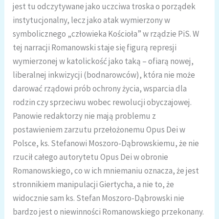
jest tu odczytywane jako uczciwa troska o porządek
instytucjonalny, lecz jako atak wymierzony w
symbolicznego „człowieka Kościoła” w rządzie PiS. W
tej narracji Romanowski staje się figurą represji
wymierzonej w katolickość jako taką – ofiarą nowej,
liberalnej inkwizycji (bodnarowców), która nie może
darować rządowi prób ochrony życia, wsparcia dla
rodzin czy sprzeciwu wobec rewolucji obyczajowej.
Panowie redaktorzy nie mają problemu z
postawieniem zarzutu przełożonemu Opus Dei w
Polsce, ks. Stefanowi Moszoro-Dąbrowskiemu, że nie
rzucił całego autorytetu Opus Dei w obronie
Romanowskiego, co w ich mniemaniu oznacza, że jest
stronnikiem manipulacji Giertycha, a nie to, że
widocznie sam ks. Stefan Moszoro-Dąbrowski nie
bardzo jest o niewinności Romanowskiego przekonany.