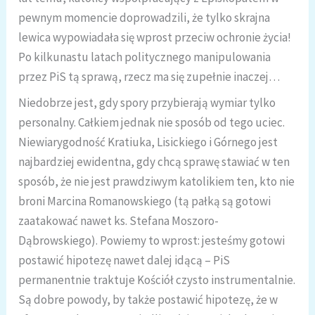
pewnym momencie doprowadzili, że tylko skrajna
lewica wypowiadała się wprost przeciw ochronie życia!
Po kilkunastu latach politycznego manipulowania
przez PiS tą sprawą, rzecz ma się zupełnie inaczej…
Niedobrze jest, gdy spory przybierają wymiar tylko
personalny. Całkiem jednak nie sposób od tego uciec.
Niewiarygodność Kratiuka, Lisickiego i Górnego jest
najbardziej ewidentna, gdy chcą sprawę stawiać w ten
sposób, że nie jest prawdziwym katolikiem ten, kto nie
broni Marcina Romanowskiego (tą pałką są gotowi
zaatakować nawet ks. Stefana Moszoro-
Dąbrowskiego). Powiemy to wprost: jesteśmy gotowi
postawić hipotezę nawet dalej idącą – PiS
permanentnie traktuje Kościół czysto instrumentalnie.
Są dobre powody, by także postawić hipotezę, że w