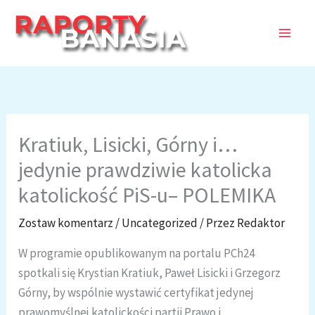
Przejdź
do
treści
Kratiuk, Lisicki, Górny i…
jedynie prawdziwie katolicka
katolickość PiS-u– POLEMIKA
Zostaw komentarz
/
Uncategorized
/ Przez
Redaktor
W programie opublikowanym na portalu PCh24
spotkali się Krystian Kratiuk, Paweł Lisicki i Grzegorz
Górny, by wspólnie wystawić certyfikat jedynej
prawomyślnej katolickości partii Prawo i