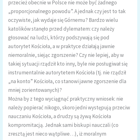
przecież obecnie w Polsce nie może być żadnego
„proporcjonalnego powodu”. A jednak czy jest to tak
oczywiste, jak wydaje się Górnemu? Bardzo wielu
katolików stanęło przed dylematem: czy należy
głosować na ludzi, którzy podszywają się pod
autorytet Kościoła, a w praktyce działają jawnie
niemoralnie, siejąc zgorszenie? Czy nie lepiej, aby w
takiej sytuacji rządził kto inny, byle nie posługiwał się
instrumentalnie autorytetem Kościoła (tj. nie rządził
„na konto” Kościoła, co stanowi jawne zgorszenie dla
mniej zorientowanych)?
Można by z tego wyciągnąć praktyczny wniosek: nie
należy popierać nikogo, skoro jedni występują przeciw
nauczaniu Kościoła, a drudzy są żywą Kościoła
kompromitacją. Jednak sami biskupi nauczali (co
zresztą jest nieco wątpliwe…), iż moralnym