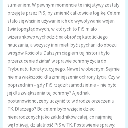
sumieniem. W pewnym momencie te inicjatywy zostały
przejęte przez PiS, by zmienić całkowicie logikę. Celem
stało się właśnie używanie ich do wywoływania wojen
światopoglądowych, w których to PiS miało
wizerunkowo wychodzić na obrońcę katolickiego
nauczania, a wszyscy inni mieli być spychani do obozu
wrogów Kościoła. Dalszym ciągiem tej historii było
przerzucenie działań w sprawie ochrony życia do
Trybunału Konstytucyjnego. Nawet w obecnym Sejmie
nie ma większości dla zmniejszenia ochrony życia. Czy w
poprzednim – gdy PiS rządził samodzielnie – nie było
jej dla zwiększenia tej ochrony? A jednak
postanowiono, żeby uczynić to w drodze orzeczenia
TK. Dlaczego? Bo celem było wzięcie dzieci
nienarodzonych jako zakładników całej, co najmniej
wątpliwej, działalność PiS w TK. Postawienie sprawy: