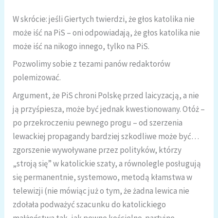
W skrócie: jeśli Giertych twierdzi, że głos katolika nie
może iść na PiS – oni odpowiadają, że głos katolika nie
może iść na nikogo innego, tylko na PiS.
Pozwolimy sobie z tezami panów redaktorów
polemizować.
Argument, że PiS chroni Polskę przed laicyzacją, a nie
ją przyśpiesza, może być jednak kwestionowany. Otóż –
po przekroczeniu pewnego progu – od szerzenia
lewackiej propagandy bardziej szkodliwe może być…
zgorszenie wywoływane przez polityków, którzy
„stroją się” w katolickie szaty, a równolegle posługują
się permanentnie, systemowo, metodą kłamstwa w
telewizji (nie mówiąc już o tym, że żadna lewica nie
zdołała podważyć szacunku do katolickiego
małżeństwa tak, jak pewne kościelno-partyjne