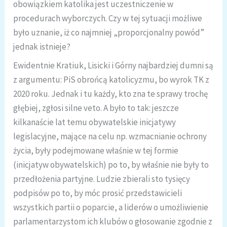
obowiązkiem katolika jest uczestniczenie w
procedurach wyborczych. Czy w tej sytuacji możliwe
było uznanie, iż co najmniej „proporcjonalny powód”
jednak istnieje?
Ewidentnie Kratiuk, Lisicki i Górny najbardziej dumni są
z argumentu: PiS obrońcą katolicyzmu, bo wyrok TK z
2020 roku. Jednak i tu każdy, kto zna te sprawy trochę
głębiej, zgłosi silne veto. A było to tak: jeszcze
kilkanaście lat temu obywatelskie inicjatywy
legislacyjne, mające na celu np. wzmacnianie ochrony
życia, były podejmowane właśnie w tej formie
(inicjatyw obywatelskich) po to, by właśnie nie były to
przedłożenia partyjne. Ludzie zbierali sto tysięcy
podpisów po to, by móc prosić przedstawicieli
wszystkich partii o poparcie, a liderów o umożliwienie
parlamentarzystom ich klubów o głosowanie zgodnie z