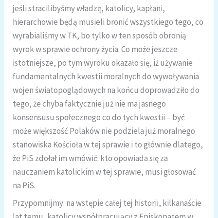
jeśli stracilibyśmy władzę, katolicy, kapłani,
hierarchowie będą musieli bronić wszystkiego tego, co
wyrabialiśmy w TK, bo tylko w ten sposób obronią
wyrok w sprawie ochrony życia. Co może jeszcze
istotniejsze, po tym wyroku okazało się, iż używanie
fundamentalnych kwestii moralnych do wywoływania
wojen światopoglądowych na końcu doprowadziło do
tego, że chyba faktycznie już nie ma jasnego
konsensusu społecznego co do tych kwestii – być
może większość Polaków nie podziela już moralnego
stanowiska Kościoła w tej sprawie i to głównie dlatego,
że PiS zdołał im wmówić: kto opowiada się za
nauczaniem katolickim w tej sprawie, musi głosować
na PiS.
Przypomnijmy: na wstępie całej tej historii, kilkanaście
lat temu, katolicy współpracujący z Episkopatem w