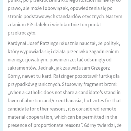
prawo, ale może i obowiązek, opowiedzenia się po
stronie podstawowych standardów etycznych. Naszym
zdaniem PiS daleko i wielokrotnie ten punkt
przekroczyło.
Kardynał Josef Ratzinger słusznie nauczał, że polityk,
który wypowiada się i działa przeciwko zagadnieniom
nienegocjowalnym, powinien zostać odsunięty od
sakramentów. Jednak, jak zauważa sam Grzegorz
Górny, nawet tu kard. Ratzinger pozostawił furtkę dla
przypadków granicznych. Stosowny fragment brzmi:
„When a Catholic does not share a candidate’s stand in
favor of abortion and/or euthanasia, but votes for that
candidate for other reasons, it is considered remote
material cooperation, which can be permitted in the
presence of proportionate reasons”. Górny twierdzi, że