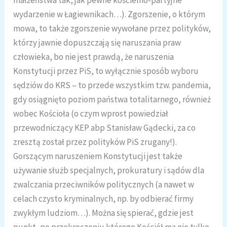
wydarzenie w Łagiewnikach…). Zgorszenie, o którym
mowa, to także zgorszenie wywołane przez polityków,
którzy jawnie dopuszczają się naruszania praw
człowieka, bo nie jest prawdą, że naruszenia
Konstytucji przez PiS, to wyłącznie sposób wyboru
sędziów do KRS – to przede wszystkim tzw. pandemia,
gdy osiągnięto poziom państwa totalitarnego, również
wobec Kościoła (o czym wprost powiedział
przewodniczący KEP abp Stanisław Gądecki, za co
zresztą został przez polityków PiS zrugany!).
Gorszącym naruszeniem Konstytucji jest także
używanie służb specjalnych, prokuratury i sądów dla
zwalczania przeciwników politycznych (a nawet w
celach czysto kryminalnych, np. by odbierać firmy
zwykłym ludziom…). Można się spierać, gdzie jest
punkt, po przekroczeniu którego Kościół ma nie tylko