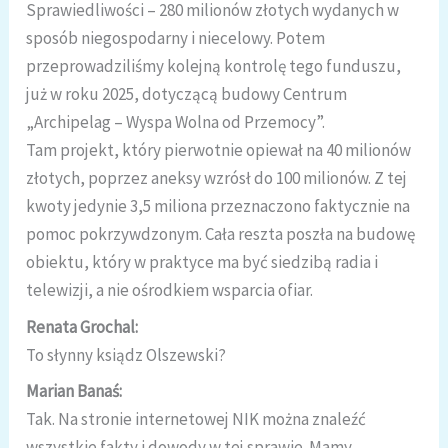
Sprawiedliwości – 280 milionów złotych wydanych w
sposób niegospodarny i niecelowy. Potem
przeprowadziliśmy kolejną kontrolę tego funduszu,
już w roku 2025, dotyczącą budowy Centrum
„Archipelag – Wyspa Wolna od Przemocy”.
Tam projekt, który pierwotnie opiewał na 40 milionów
złotych, poprzez aneksy wzrósł do 100 milionów. Z tej
kwoty jedynie 3,5 miliona przeznaczono faktycznie na
pomoc pokrzywdzonym. Cała reszta poszła na budowę
obiektu, który w praktyce ma być siedzibą radia i
telewizji, a nie ośrodkiem wsparcia ofiar.
Renata Grochal:
To słynny ksiądz Olszewski?
Marian Banaś:
Tak. Na stronie internetowej NIK można znaleźć
wszystkie fakty i dowody w tej sprawie. Mamy