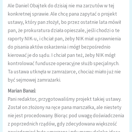
Ale Daniel Obajtek do dzisiaj nie ma zarzutów w tej
konkretnej sprawie. Ale chcę pana zapytać o projekt
ustawy, który pan złożył, bo przez ostatnie lata mówił
pan, że prokuratura działa opieszale, jeśli chodzi o te
raporty NIK-u, i chciał pan, żeby NIK miał uprawnienia
do pisania aktów oskarżenia i mógł bezpośrednio
kierować je do sądu. I chciał pan też, żeby NIK mógł
kontrolować fundusze operacyjne służb specjalnych.
Ta ustawa utknęła w zamrażarce, chociaż miało już nie
być sejmowej zamrażarki.
Marian Banaś:
Pani redaktor, przygotowaliśmy projekt takiej ustawy.
Został on złożony na ręce pana marszałka, ale niestety
nie jest procedowany. Biorąc pod uwagę doświadczenia
z poprzednich rządów, gdy zdecydowana większość
zawiadomień była umarzana i gdy mamy daleko idącą