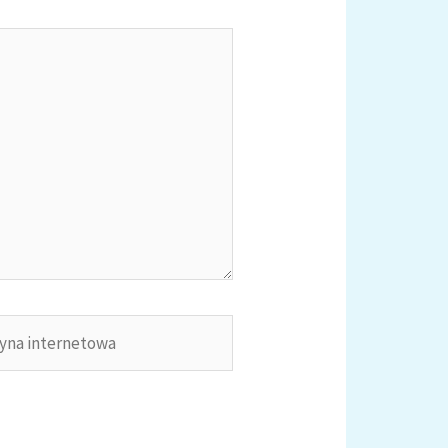
na
netowa