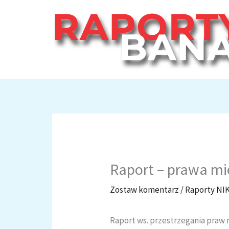
Przejdź
do
treści
Raport – prawa m
Zostaw komentarz
/
Raporty NI
Raport ws. przestrzegania pra