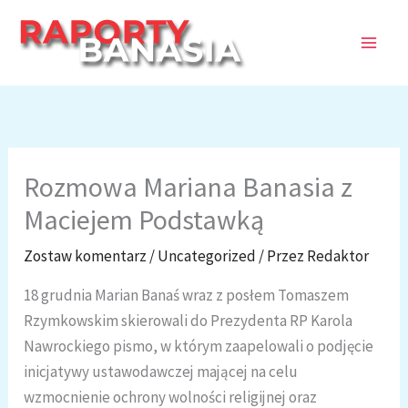
Przejdź
do
treści
Rozmowa Mariana Banasia z
Maciejem Podstawką
Zostaw komentarz
/
Uncategorized
/ Przez
Redaktor
18 grudnia Marian Banaś wraz z posłem Tomaszem
Rzymkowskim skierowali do Prezydenta RP Karola
Nawrockiego pismo, w którym zaapelowali o podjęcie
inicjatywy ustawodawczej mającej na celu
wzmocnienie ochrony wolności religijnej oraz