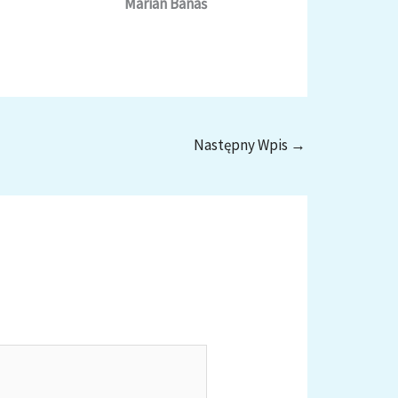
Marian Banaś
Następny Wpis
→