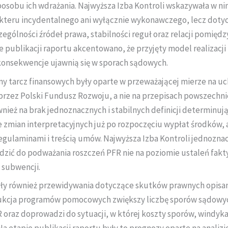
obu ich wdrażania. Najwyższa Izba Kontroli wskazywała w ni
akteru incydentalnego ani wyłącznie wykonawczego, lecz dot
gólności źródeł prawa, stabilności reguł oraz relacji pomięd
ie publikacji raportu akcentowano, że przyjęty model realiza
 konsekwencje ujawnią się w sporach sądowych.
y tarcz finansowych były oparte w przeważającej mierze na u
rzez Polski Fundusz Rozwoju, a nie na przepisach powszechn
ież na brak jednoznacznych i stabilnych definicji determinuj
 zmian interpretacyjnych już po rozpoczęciu wypłat środków, 
laminami i treścią umów. Najwyższa Izba Kontroli jednoznacz
zić do podważania roszczeń PFR nie na poziomie ustaleń fakt
 subwencji.
ły również przewidywania dotyczące skutków prawnych opisan
ukcja programów pomocowych zwiększy liczbę sporów sądowyc
oraz doprowadzi do sytuacji, w której koszty sporów, windykac