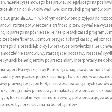
iała wrażenie systemowego bezprawia, polegającego na pozbawi
rzuceniu na nich skutków wadliwej konstrukcji programów po
z 18 grudnia 2025 r., w którym odmówiono przyjęcia do rozpoz
anowi istotne potwierdzenie trafności przewidywań Najwyższej
cji opartego na późniejszej reinterpretacji zasad programu,
rzez beneficjenta. Odmowa przyjęcia skargi kasacyjnej oznac
tnego dla przedsiębiorcy i w praktyce potwierdziła, że uchwa
amodzielnie stanowić wystarczającej podstawy roszczeń cywil
ie sytuacji beneficjentów poprzez zmiany interpretacyjne do
a raport Najwyższej Izby Kontroli jawi się jako dokument tra
e zostały one jeszcze jednoznacznie potwierdzone w orzecznictw
tawy prawnej roszczeń PFR, masowości potencjalnych sporów 
ukcji programów pomocowych znalazły potwierdzenie ex post
nych, lecz nadał im wymiar normatywny, potwierdzając, że odp
 nie może być przerzucana na beneficjentów.