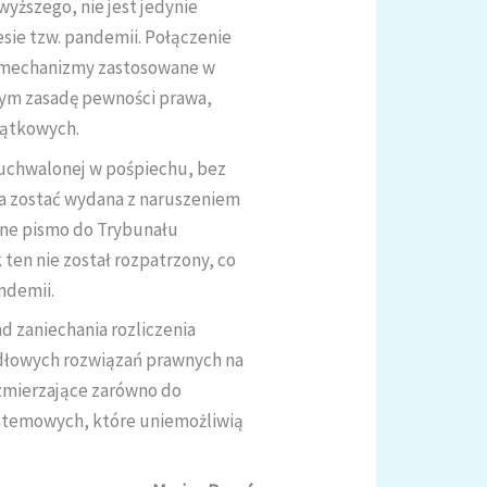
yższego, nie jest jedynie
sie tzw. pandemii. Połączenie
e mechanizmy zastosowane w
ym zasadę pewności prawa,
jątkowych.
 uchwalonej w pośpiechu, bez
ła zostać wydana z naruszeniem
owne pismo do Trybunału
 ten nie został rozpatrzony, co
ndemii.
 zaniechania rozliczenia
idłowych rozwiązań prawnych na
 zmierzające zarówno do
ystemowych, które uniemożliwią