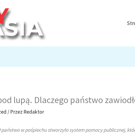
Str
pod lupą. Dlaczego państwo zawiodł
zed
/ Przez
Redaktor
9 państwo w pośpiechu stworzyło system pomocy publicznej, któr