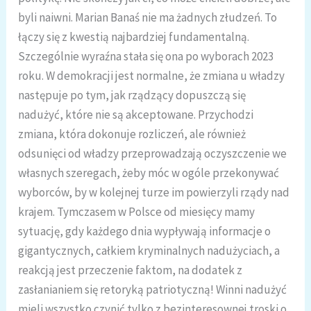
byli naiwni. Marian Banaś nie ma żadnych złudzeń. To
łączy się z kwestią najbardziej fundamentalną.
Szczególnie wyraźna stała się ona po wyborach 2023
roku. W demokracji jest normalne, że zmiana u władzy
następuje po tym, jak rządzący dopuszczą się
nadużyć, które nie są akceptowane. Przychodzi
zmiana, która dokonuje rozliczeń, ale również
odsunięci od władzy przeprowadzają oczyszczenie we
własnych szeregach, żeby móc w ogóle przekonywać
wyborców, by w kolejnej turze im powierzyli rządy nad
krajem. Tymczasem w Polsce od miesięcy mamy
sytuację, gdy każdego dnia wypływają informacje o
gigantycznych, całkiem kryminalnych nadużyciach, a
reakcją jest przeczenie faktom, na dodatek z
zasłanianiem się retoryką patriotyczną! Winni nadużyć
mieli wszystko czynić tylko z bezinteresownej troski o