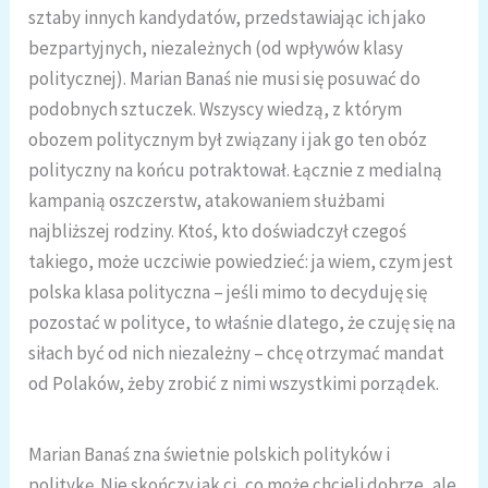
sztaby innych kandydatów, przedstawiając ich jako
bezpartyjnych, niezależnych (od wpływów klasy
politycznej). Marian Banaś nie musi się posuwać do
podobnych sztuczek. Wszyscy wiedzą, z którym
obozem politycznym był związany i jak go ten obóz
polityczny na końcu potraktował. Łącznie z medialną
kampanią oszczerstw, atakowaniem służbami
najbliższej rodziny. Ktoś, kto doświadczył czegoś
takiego, może uczciwie powiedzieć: ja wiem, czym jest
polska klasa polityczna – jeśli mimo to decyduję się
pozostać w polityce, to właśnie dlatego, że czuję się na
siłach być od nich niezależny – chcę otrzymać mandat
od Polaków, żeby zrobić z nimi wszystkimi porządek.
Marian Banaś zna świetnie polskich polityków i
politykę. Nie skończy jak ci, co może chcieli dobrze, ale