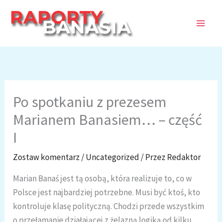
Przejdź
do
treści
Po spotkaniu z prezesem
Marianem Banasiem… – część
I
Zostaw komentarz
/
Uncategorized
/ Przez
Redaktor
Marian Banaś jest tą osobą, która realizuje to, co w
Polsce jest najbardziej potrzebne. Musi być ktoś, kto
kontroluje klasę polityczną. Chodzi przede wszystkim
o przełamanie działającej z żelazną logiką od kilku